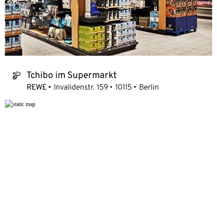
Tchibo im Supermarkt
tchibo_logo
REWE
Invalidenstr. 159
10115
Berlin