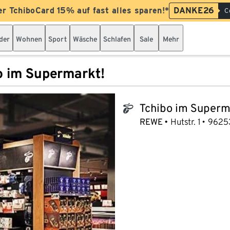
er TchiboCard 15% auf fast alles sparen!*
DANKE26
C
der
Wohnen
Sport
Wäsche
Schlafen
Sale
Mehr
o im Supermarkt!
Tchibo im Superm
tchibo_logo
REWE
Hutstr. 1
9625