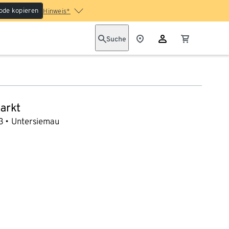
ode kopieren
Hinweis*
Suche
arkt
3
Untersiemau