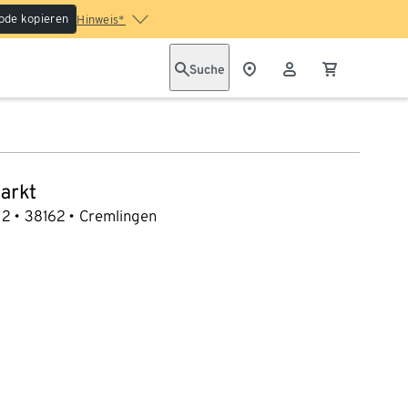
ode kopieren
Hinweis*
Suche
arkt
 2
38162
Cremlingen