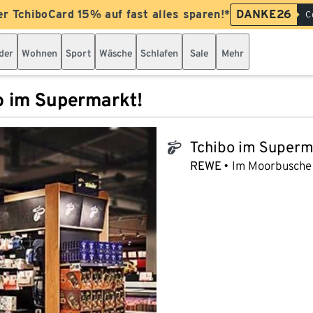
er TchiboCard 15% auf fast alles sparen!*
DANKE26
C
der
Wohnen
Sport
Wäsche
Schlafen
Sale
Mehr
o im Supermarkt!
Tchibo im Superm
tchibo_logo
REWE
Im Moorbusche