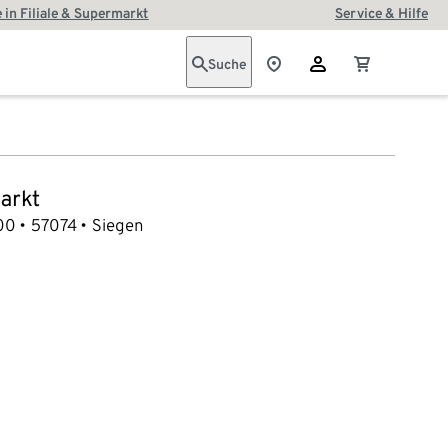
 in Filiale & Supermarkt
Service & Hilfe
Suche
arkt
300
57074
Siegen