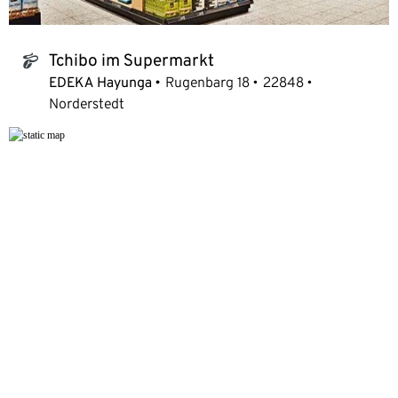
Tchibo im Supermarkt
tchibo_logo
EDEKA Hayunga
Rugenbarg 18
22848
Norderstedt