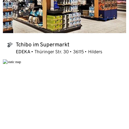
Tchibo im Supermarkt
tchibo_logo
EDEKA
Thüringer Str. 30
36115
Hilders