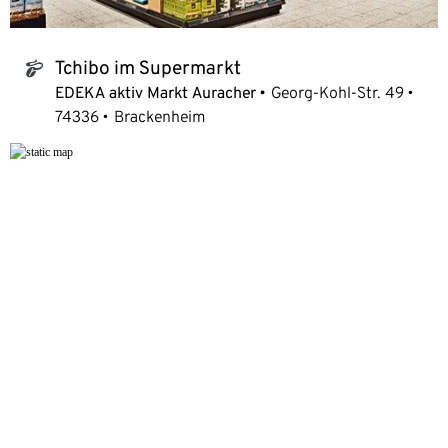
Tchibo im Supermarkt
tchibo_logo
EDEKA aktiv Markt Auracher
Georg-Kohl-Str. 49
74336
Brackenheim