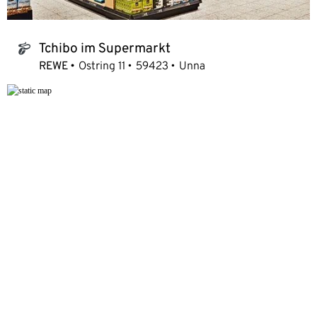
Tchibo im Supermarkt
tchibo_logo
REWE
Ostring 11
59423
Unna