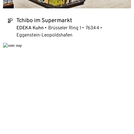
Tchibo im Supermarkt
tchibo_logo
EDEKA Kuhn
Brüsseler Ring 1
76344
Eggenstein-Leopoldshafen