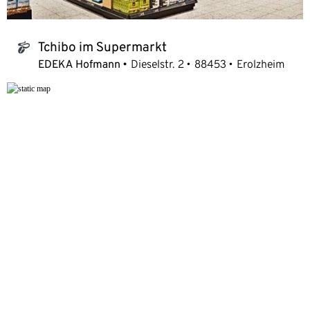
Tchibo im Supermarkt
tchibo_logo
EDEKA Hofmann
Dieselstr. 2
88453
Erolzheim