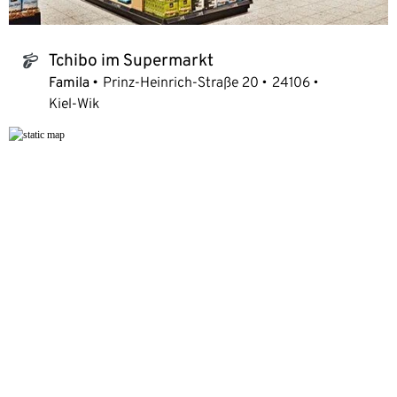
Tchibo im Supermarkt
tchibo_logo
Famila
Prinz-Heinrich-Straße 20
24106
Kiel-Wik