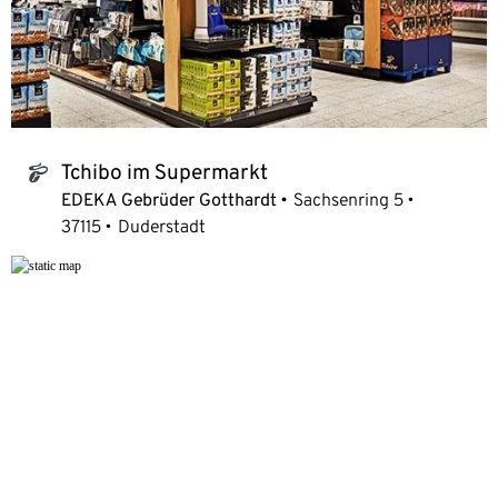
Tchibo im Supermarkt
tchibo_logo
EDEKA Gebrüder Gotthardt
Sachsenring 5
37115
Duderstadt