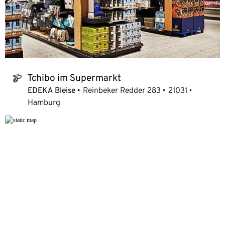
Tchibo im Supermarkt
tchibo_logo
EDEKA Bleise
Reinbeker Redder 283
21031
Hamburg