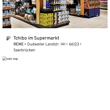
Tchibo im Supermarkt
tchibo_logo
REWE
Dudweiler Landstr. 141
66123
Saarbrücken