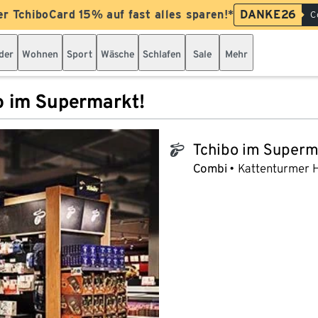
er TchiboCard 15% auf fast alles sparen!*
DANKE26
C
der
Wohnen
Sport
Wäsche
Schlafen
Sale
Mehr
o im Supermarkt!
Tchibo im Superm
tchibo_logo
Combi
Kattenturmer H