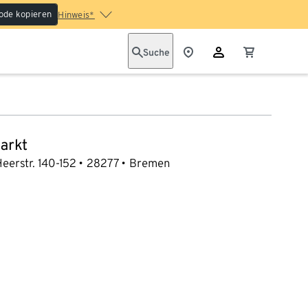
ode kopieren
Hinweis*
Suche
arkt
eerstr. 140-152
28277
Bremen