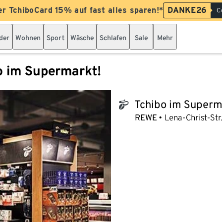
er TchiboCard 15% auf fast alles sparen!*
DANKE26
C
der
Wohnen
Sport
Wäsche
Schlafen
Sale
Mehr
o im Supermarkt!
Tchibo im Superm
tchibo_logo
REWE
Lena-Christ-Str.