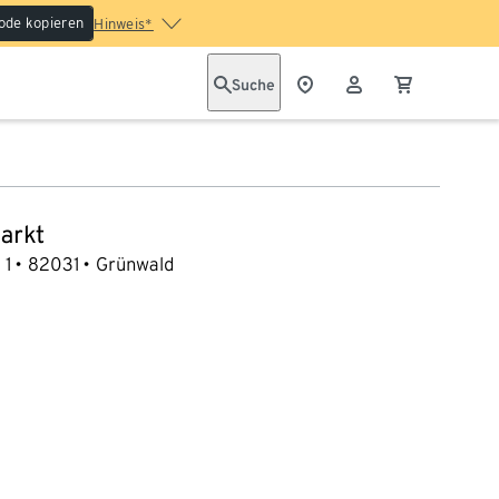
ode kopieren
Hinweis*
Suche
arkt
 1
82031
Grünwald