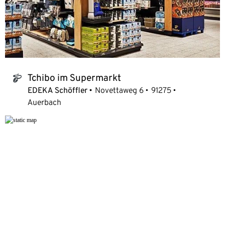
Tchibo im Supermarkt
tchibo_logo
EDEKA Schöffler
Novettaweg 6
91275
Auerbach