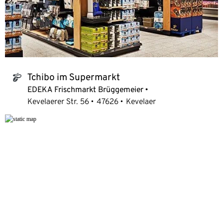
Tchibo im Supermarkt
tchibo_logo
EDEKA Frischmarkt Brüggemeier
Kevelaerer Str. 56
47626
Kevelaer