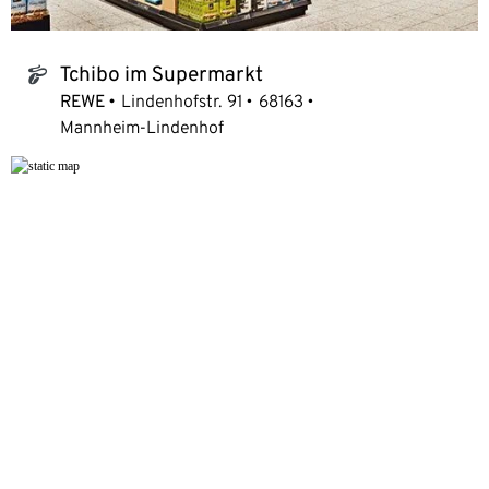
Tchibo im Supermarkt
tchibo_logo
REWE
Lindenhofstr. 91
68163
Mannheim-Lindenhof