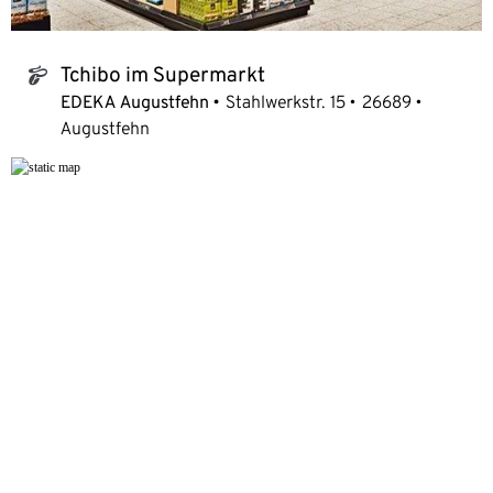
Tchibo im Supermarkt
tchibo_logo
EDEKA Augustfehn
Stahlwerkstr. 15
26689
Augustfehn