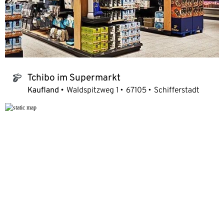
Tchibo im Supermarkt
tchibo_logo
Kaufland
Waldspitzweg 1
67105
Schifferstadt