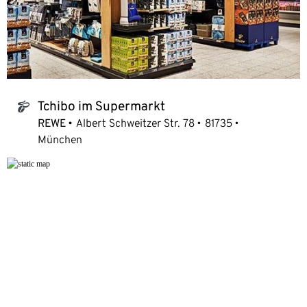
Tchibo im Supermarkt
tchibo_logo
REWE
Albert Schweitzer Str. 78
81735
München