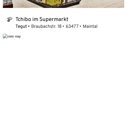
Tchibo im Supermarkt
tchibo_logo
Tegut
Braubachstr. 18
63477
Maintal