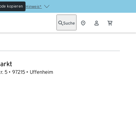
ode kopieren
Hinweis*
Suche
arkt
r. 5
97215
Uffenheim