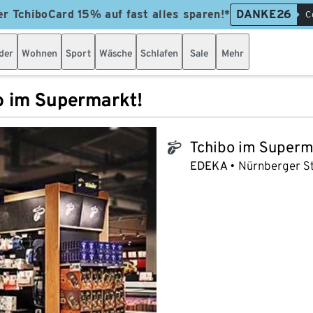
er TchiboCard 15% auf fast alles sparen!*
DANKE26
C
der
Wohnen
Sport
Wäsche
Schlafen
Sale
Mehr
o im Supermarkt!
Tchibo im Superm
tchibo_logo
EDEKA
Nürnberger St