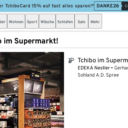
er TchiboCard 15% auf fast alles sparen!*
DANKE26
C
der
Wohnen
Sport
Wäsche
Schlafen
Sale
Mehr
o im Supermarkt!
Tchibo im Superm
tchibo_logo
EDEKA Nestler
Gerha
Sohland A.D. Spree