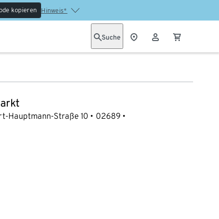
ode kopieren
Hinweis*
Suche
arkt
rt-Hauptmann-Straße 10
02689