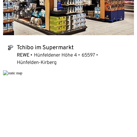
Tchibo im Supermarkt
tchibo_logo
REWE
Hünfeldener Höhe 4
65597
Hünfelden-Kirberg