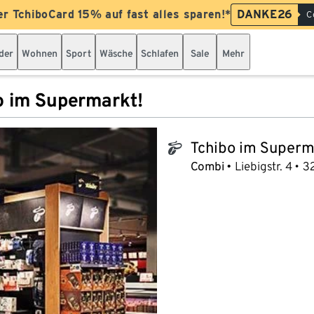
er TchiboCard 15% auf fast alles sparen!*
DANKE26
C
der
Wohnen
Sport
Wäsche
Schlafen
Sale
Mehr
o im Supermarkt!
Tchibo im Superm
tchibo_logo
Combi
Liebigstr. 4
3