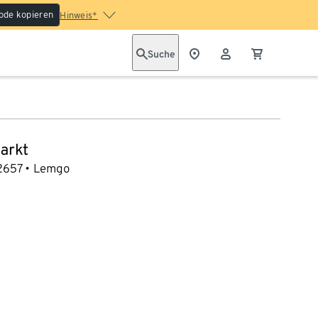
ode kopieren
Hinweis*
Suche
arkt
2657
Lemgo