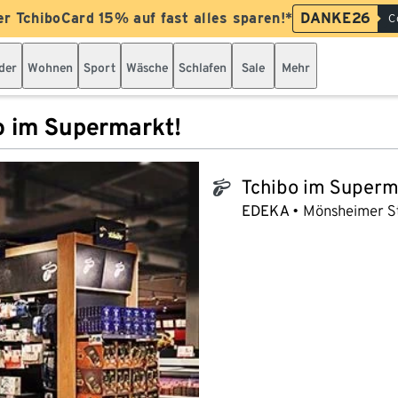
er TchiboCard 15% auf fast alles sparen!*
DANKE26
C
der
Wohnen
Sport
Wäsche
Schlafen
Sale
Mehr
o im Supermarkt!
Tchibo im Superm
tchibo_logo
EDEKA
Mönsheimer St