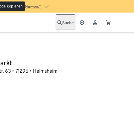
ode kopieren
Hinweis*
Suche
arkt
r. 63
71296
Heimsheim