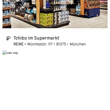
Tchibo im Supermarkt
tchibo_logo
REWE
Würmtalstr. 117
81375
München