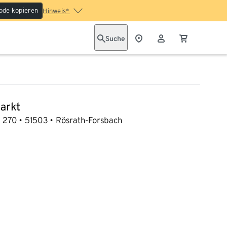
ode kopieren
Hinweis*
Suche
arkt
. 270
51503
Rösrath-Forsbach