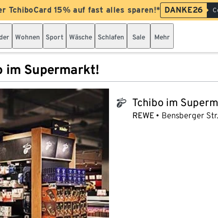
er TchiboCard 15% auf fast alles sparen!*
DANKE26
C
der
Wohnen
Sport
Wäsche
Schlafen
Sale
Mehr
o im Supermarkt!
Tchibo im Superm
tchibo_logo
REWE
Bensberger Str