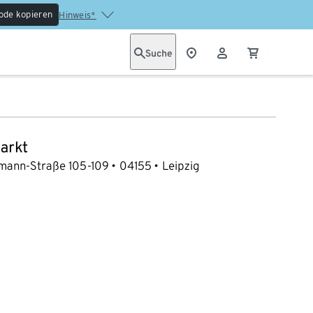
ode kopieren
Hinweis*
Suche
arkt
mann-Straße 105-109
04155
Leipzig