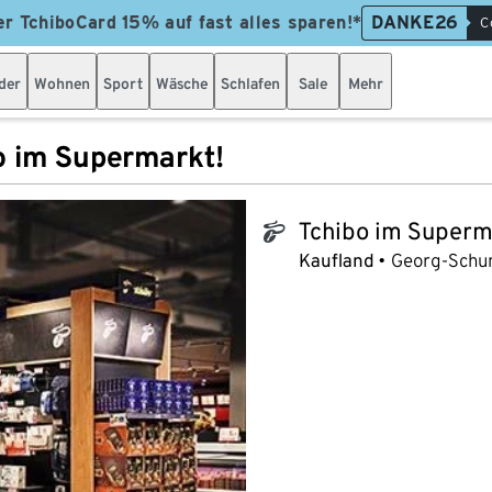
er TchiboCard 15% auf fast alles sparen!*
DANKE26
C
der
Wohnen
Sport
Wäsche
Schlafen
Sale
Mehr
o im Supermarkt!
Tchibo im Superm
tchibo_logo
Kaufland
Georg-Schu