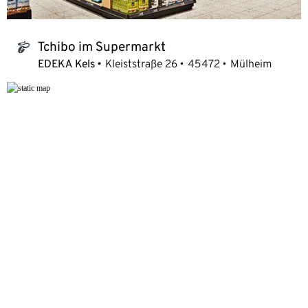
Tchibo im Supermarkt
tchibo_logo
EDEKA Kels
Kleiststraße 26
45472
Mülheim