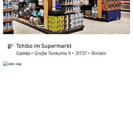
Tchibo im Supermarkt
tchibo_logo
Combi
Große Tonkuhle 11
31737
Rinteln