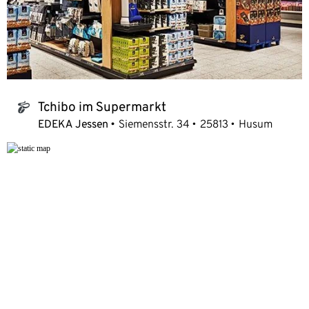
Tchibo im Supermarkt
tchibo_logo
EDEKA Jessen
Siemensstr. 34
25813
Husum