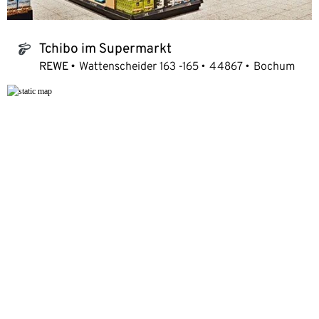
Tchibo im Supermarkt
tchibo_logo
REWE
Wattenscheider 163 -165
44867
Bochum