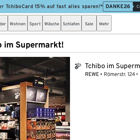
er TchiboCard 15% auf fast alles sparen!*
DANKE26
C
der
Wohnen
Sport
Wäsche
Schlafen
Sale
Mehr
o im Supermarkt!
Tchibo im Superm
tchibo_logo
REWE
Römerstr. 124