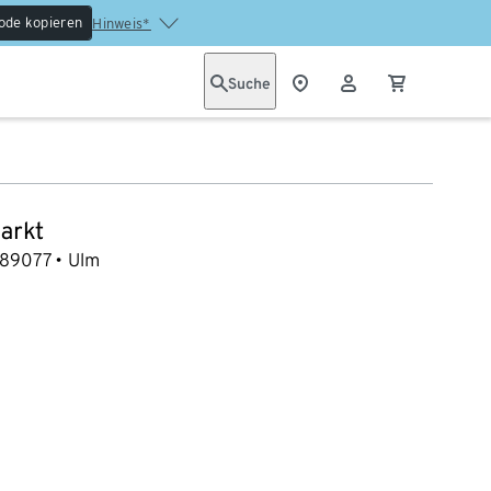
ode kopieren
Hinweis*
Suche
arkt
89077
Ulm