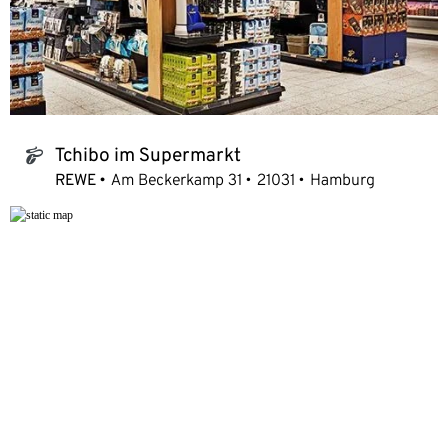
Tchibo im Supermarkt
tchibo_logo
REWE
Am Beckerkamp 31
21031
Hamburg