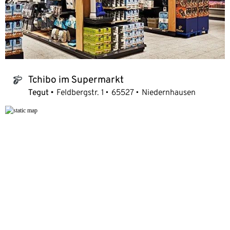
Tchibo im Supermarkt
tchibo_logo
Tegut
Feldbergstr. 1
65527
Niedernhausen