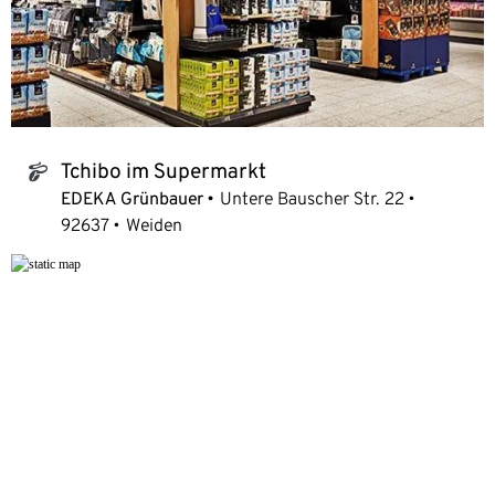
Tchibo im Supermarkt
tchibo_logo
EDEKA Grünbauer
Untere Bauscher Str. 22
92637
Weiden