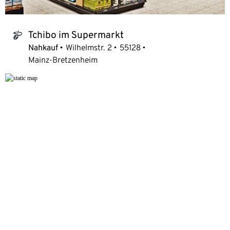
Tchibo im Supermarkt
tchibo_logo
Nahkauf
Wilhelmstr. 2
55128
Mainz-Bretzenheim