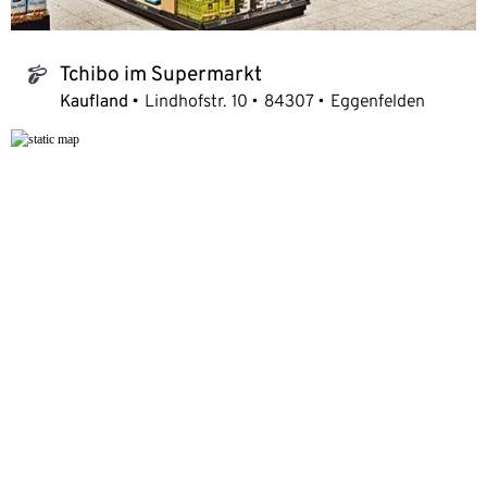
Tchibo im Supermarkt
tchibo_logo
Kaufland
Lindhofstr. 10
84307
Eggenfelden