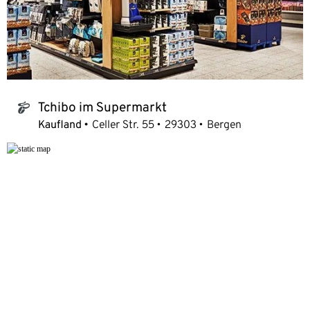
Tchibo im Supermarkt
tchibo_logo
Kaufland
Celler Str. 55
29303
Bergen