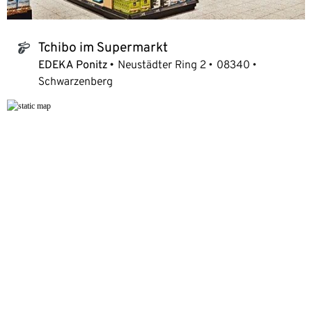
Tchibo im Supermarkt
tchibo_logo
EDEKA Ponitz
Neustädter Ring 2
08340
Schwarzenberg