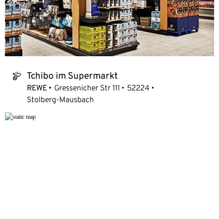
Tchibo im Supermarkt
tchibo_logo
REWE
Gressenicher Str 111
52224
Stolberg-Mausbach