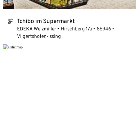
Tchibo im Supermarkt
tchibo_logo
EDEKA Welzmiller
Hirschberg 17a
86946
Vilgertshofen-Issing