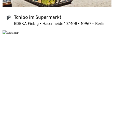
Tchibo im Supermarkt
tchibo_logo
EDEKA Fiebig
Hasenheide 107-108
10967
Berlin