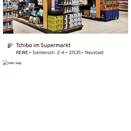
Tchibo im Supermarkt
tchibo_logo
REWE
Siemensstr. 2-4
31535
Neustadt