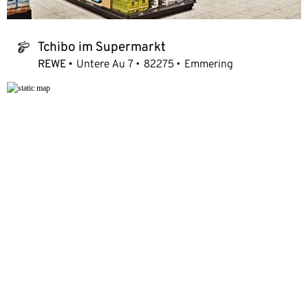
Tchibo im Supermarkt
tchibo_logo
REWE
Untere Au 7
82275
Emmering