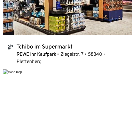
Tchibo im Supermarkt
tchibo_logo
REWE Ihr Kaufpark
Ziegelstr. 7
58840
Plettenberg