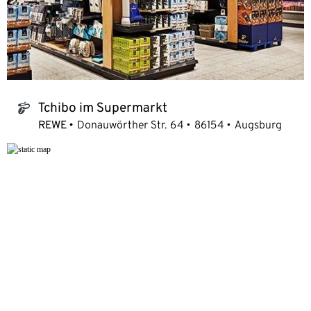
Tchibo im Supermarkt
tchibo_logo
REWE
Donauwörther Str. 64
86154
Augsburg